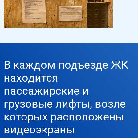
В каждом подъезде ЖК
находится
пассажирские и
грузовые лифты, возле
которых расположены
видеоэкраны