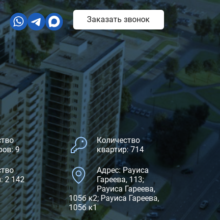
Заказать звонок
ство
Количество
ов: 9
квартир: 714
ство
Адрес: Рауиса
: 2 142
Гареева, 113;
Рауиса Гареева,
105б к2; Рауиса Гареева,
105б к1