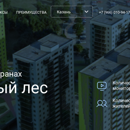
КСЫ
ПРЕИМУЩЕСТВА
+7 (966) 010-94-17
кранах
ый лес
Количе
монитор
Количе
жителей